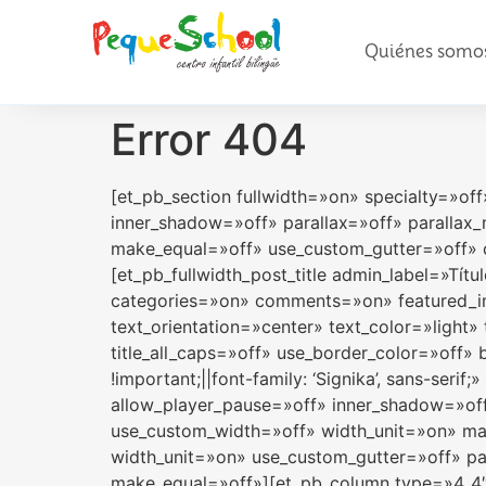
Quiénes somo
Error 404
[et_pb_section fullwidth=»on» specialty=»o
inner_shadow=»off» parallax=»off» paralla
make_equal=»off» use_custom_gutter=»off» c
[et_pb_fullwidth_post_title admin_label=»Tí
categories=»on» comments=»on» featured_i
text_orientation=»center» text_color=»ligh
title_all_caps=»off» use_border_color=»off»
!important;||font-family: ‘Signika’, sans-ser
allow_player_pause=»off» inner_shadow=»off
use_custom_width=»off» width_unit=»on» ma
width_unit=»on» use_custom_gutter=»off» pa
make_equal=»off»][et_pb_column type=»4_4