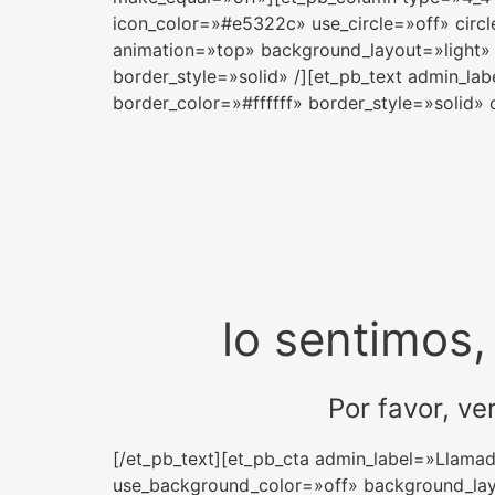
icon_color=»#e5322c» use_circle=»off» circ
animation=»top» background_layout=»light» t
border_style=»solid» /][et_pb_text admin_la
border_color=»#ffffff» border_style=»solid» c
lo sentimos,
Por favor, ve
[/et_pb_text][et_pb_cta admin_label=»Llama
use_background_color=»off» background_layo