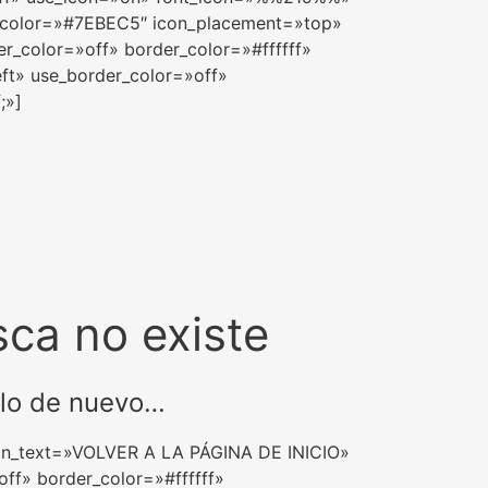
er_color=»#7EBEC5″ icon_placement=»top»
er_color=»off» border_color=»#ffffff»
eft» use_border_color=»off»
;»]
sca no existe
telo de nuevo…
tton_text=»VOLVER A LA PÁGINA DE INICIO»
ff» border_color=»#ffffff»