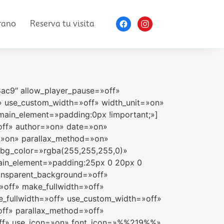
rano
Reserva tu visita
8ac9″ allow_player_pause=»off»
» use_custom_width=»off» width_unit=»on»
main_element=»padding:0px !important;»]
=»off» author=»on» date=»on»
=»on» parallax_method=»on»
e_bg_color=»rgba(255,255,255,0)»
_main_element=»padding:25px 0 20px 0
 transparent_background=»off»
»off» make_fullwidth=»off»
_fullwidth=»off» use_custom_width=»off»
off» parallax_method=»off»
off» use_icon=»on» font_icon=»%%219%%»