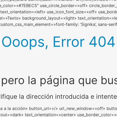
le_color=»#7EBEC5″ use_circle_border=»off» circle_bord
ext_orientation=»left» use_icon_font_size=»off» use_bord
bel=»Texto» background_layout=»light» text_orientation=»l
ustom_css_main_element=»font-family: ‘Signika’, sans-serif
Ooops, Error 404
 pero la página que bu
rifique la dirección introducida e inten
da a la acción» button_url=»/» url_new_window=»off» bu
ut=»dark» text_orientation=»center» use_border_color=»o