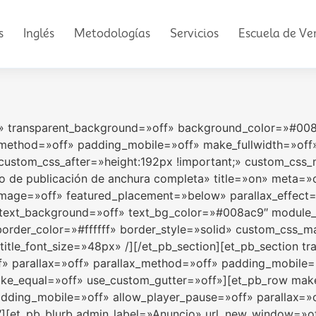
s
Inglés
Metodologías
Servicios
Escuela de Ve
ff» transparent_background=»off» background_color=»#00
x_method=»off» padding_mobile=»off» make_fullwidth=»off
ustom_css_after=»height:192px !important;» custom_css_
tulo de publicación de anchura completa» title=»on» meta
mage=»off» featured_placement=»below» parallax_effect
t» text_background=»off» text_bg_color=»#008ac9″ modul
 border_color=»#ffffff» border_style=»solid» custom_css
if;» title_font_size=»48px» /][/et_pb_section][et_pb_section
» parallax=»off» parallax_method=»off» padding_mobile=
ke_equal=»off» use_custom_gutter=»off»][et_pb_row make
dding_mobile=»off» allow_player_pause=»off» parallax=»
″][et_pb_blurb admin_label=»Anuncio» url_new_window=»