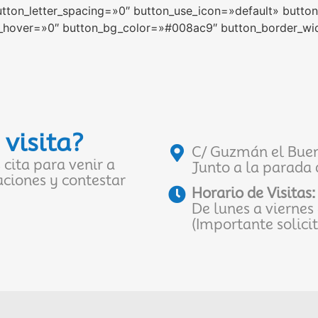
tton_letter_spacing=»0″ button_use_icon=»default» butto
g_hover=»0″ button_bg_color=»#008ac9″ button_border_w
 visita?
C/ Guzmán el Bueno
cita para venir a
Junto a la parada
aciones y contestar
Horario de Visitas:
De lunes a viernes 
(Importante solicit